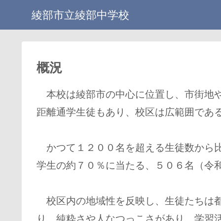
綾部市立綾部中学校
概況
本校は綾部市の中心に位置し、市街地や
距離通学生徒もあり、校区は広範囲であ
かつて１２００名を超える生徒数から比
学生の約７０％に当たる、５０６名（令
校区内の地域性を反映し、生徒たちは都
り、純粋さや人なつっこさがあり、学習