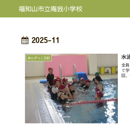
福知山市立庵我小学校
2025-11
水
あんがっこ日記
全員
て学
回、