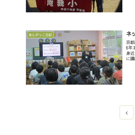
ネ
あんがっこ日記
京都
6年
身近
に講