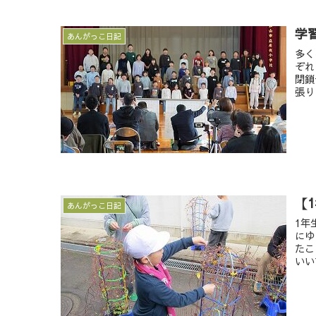
学
あんがっこ日記
多く
ぞれ
閉鎖
張り
【
あんがっこ日記
1年
にゆ
たこ
いい