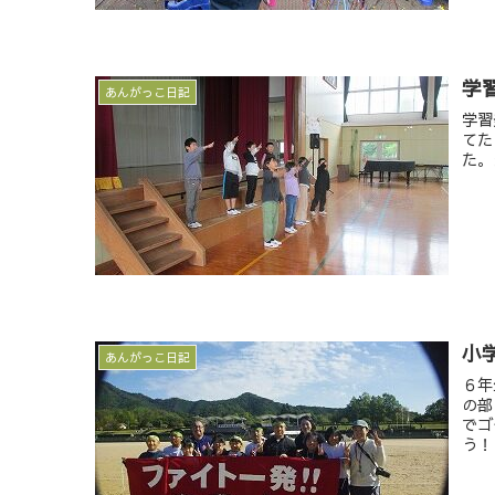
学
あんがっこ日記
学習
てた
た。
小
あんがっこ日記
６年
の部
でゴ
う！