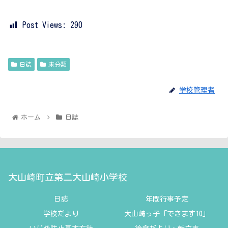
Post Views:
290
日誌
未分類
学校管理者
ホーム
日誌
大山崎町立第二大山崎小学校
日誌
年間行事予定
学校だより
大山崎っ子「できます10」