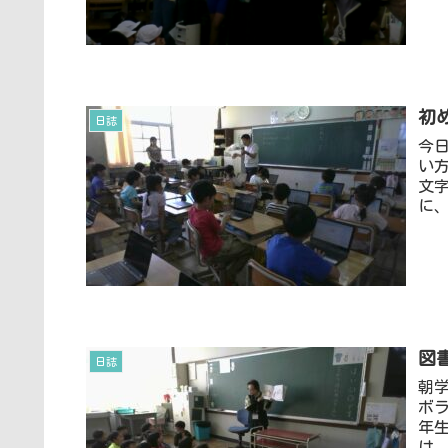
初
日誌
今
い
文
に、
図
日誌
朝
ボ
年
は、