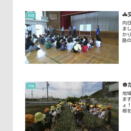

日誌
向
ま
か
路の

日誌
地
ま
ょ
根