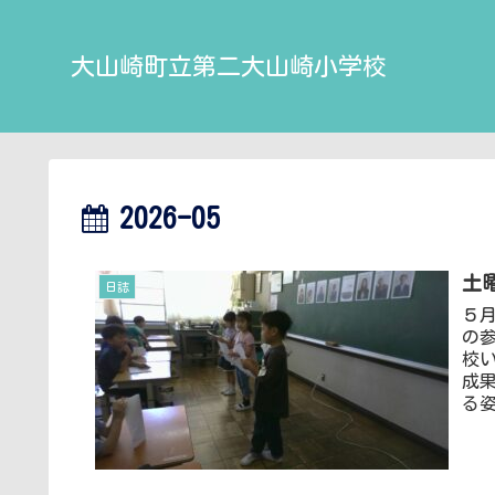
大山崎町立第二大山崎小学校
2026-05
土
日誌
５
の
校
成
る姿