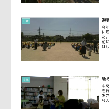
避
日誌
今
に
た
前
はし

日誌
中
を
お
り