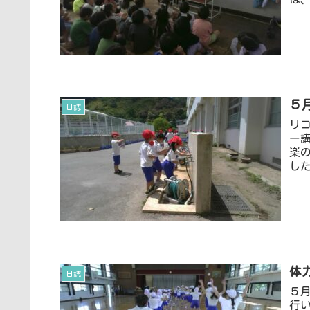
５
日誌
リ
ー
楽
した
体
日誌
５
行