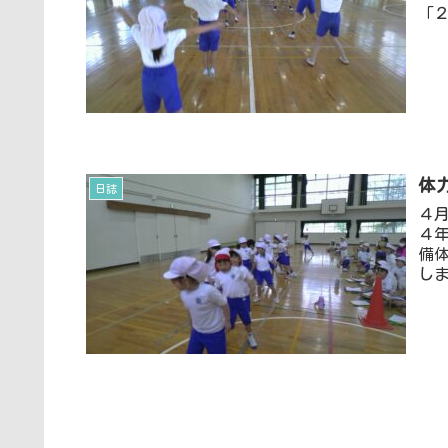
「２
体
日誌
４
４
備
しま