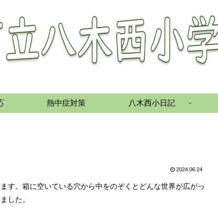
応
熱中症対策
八木西小日記
2024.06.24
います。箱に空いている穴から中をのぞくとどんな世界が広がっ
せました。