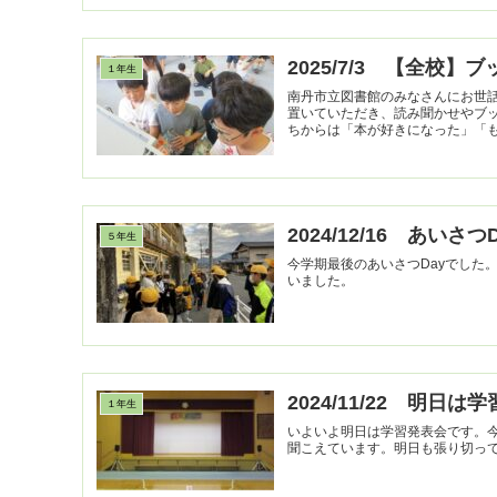
2025/7/3 【全校】
１年生
南丹市立図書館のみなさんにお世話
置いていただき、読み聞かせやブ
ちからは「本が好きになった」「もっ
2024/12/16 あいさ
５年生
今学期最後のあいさつDayでした
いました。
2024/11/22 明日は
１年生
いよいよ明日は学習発表会です。
聞こえています。明日も張り切っ