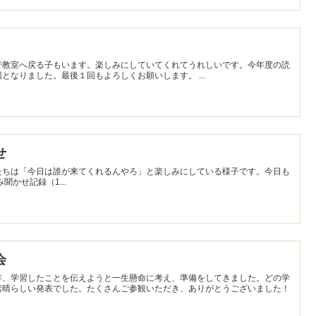
で教室へ戻る子もいます。楽しみにしていてくれてうれしいです。今年度の読
み聞かせも、今日を入れて残り２回となりました。最後１回もよろしくお願いします。 ...
せ
たちは「今日は誰が来てくれるんやろ」と楽しみにしている様子です。今日も
話がいっぱいでした。 読み聞かせ記録（1...
会
年、学習したことを伝えようと一生懸命に考え、準備をしてきました。どの学
素晴らしい発表でした。たくさんご参観いただき、ありがとうございました！