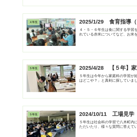
2025/1/29 食育指
４年生
４・５・６年生は食に関する学習
2025/4/28 【５年
５年生
５年生は今年から家庭科の学習が
2024/10/11 工場見学
５年生
５年生は社会科の学習で八木町内
ただいたり、様々な質問に答えて