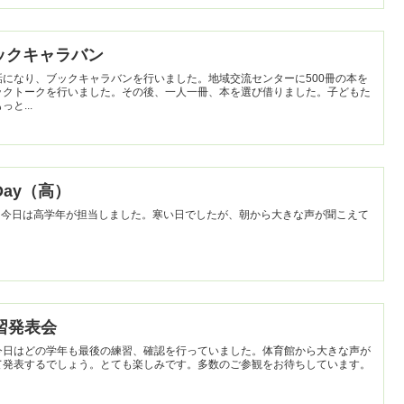
ブックキャラバン
になり、ブックキャラバンを行いました。地域交流センターに500冊の本を
ックトークを行いました。その後、一人一冊、本を選び借りました。子どもた
と...
つDay（高）
。今日は高学年が担当しました。寒い日でしたが、朝から大きな声が聞こえて
学習発表会
今日はどの学年も最後の練習、確認を行っていました。体育館から大きな声が
て発表するでしょう。とても楽しみです。多数のご参観をお待ちしています。