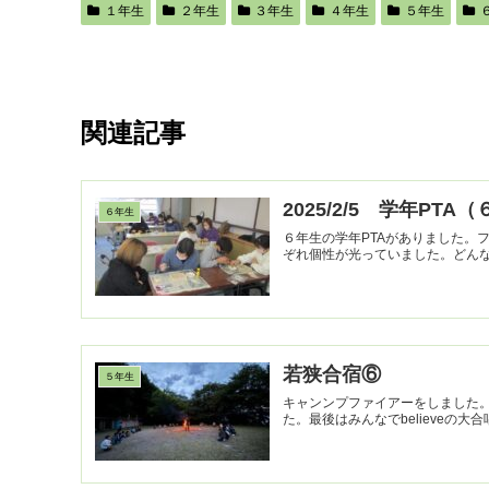
１年生
２年生
３年生
４年生
５年生
関連記事
2025/2/5 学年PTA
６年生
６年生の学年PTAがありました。
ぞれ個性が光っていました。どん
若狭合宿⑥
５年生
キャンンプファイアーをしました