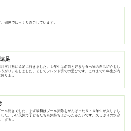
て、部屋でゆっくり過ごしています。
迎遠足
堰川河川敷に遠足に行きました。１年生は名前と好きな食べ物の自己紹介をし
ゅうがり」をしました。そしてフレンド班での遊びです。これまで６年生が内
り上...
き
プール開きでした。まず最初はプール掃除をがんばった５・６年生が入りまし
ました。いい天気で子どもたちも気持ちよかったみたいです。久しぶりの水泳
ずる...