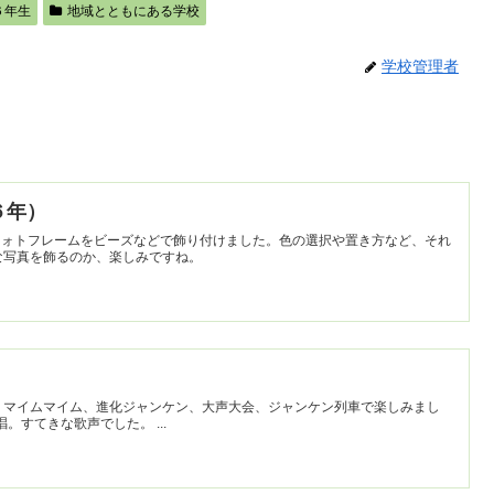
６年生
地域とともにある学校
学校管理者
（６年）
フォトフレームをビーズなどで飾り付けました。色の選択や置き方など、それ
な写真を飾るのか、楽しみですね。
。マイムマイム、進化ジャンケン、大声大会、ジャンケン列車で楽しみまし
た。最後はみんなでbelieveの大合唱。すてきな歌声でした。 ...