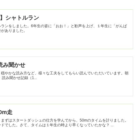
６年】シャトルラン
ルランをしました。6年生の姿に「おお！」と歓声を上げ、１年生に「がんば
姿がありました。
校】読み聞かせ
、穏やかな読み方など、様々な工夫をしてもらい読んでいただいています。朝
から素敵な時間を過ごせています。 読み聞かせ記録（1...
50m走
。まずはスタートダッシュの仕方を学んでから、50mのタイムを計りました。
みんなぐんぐん走り、すごいスピードでした。さて、タイムは１年生の時より早くなっていたかな？ ...