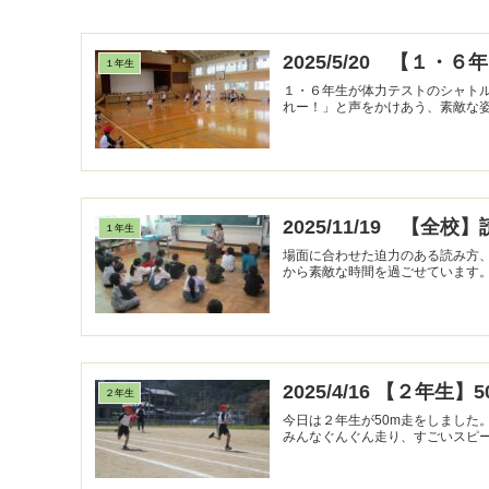
2025/5/20 【１・
１年生
１・６年生が体力テストのシャト
れー！」と声をかけあう、素敵な
2025/11/19 【全
１年生
場面に合わせた迫力のある読み方
2025/4/16 【２年生】
２年生
今日は２年生が50m走をしました