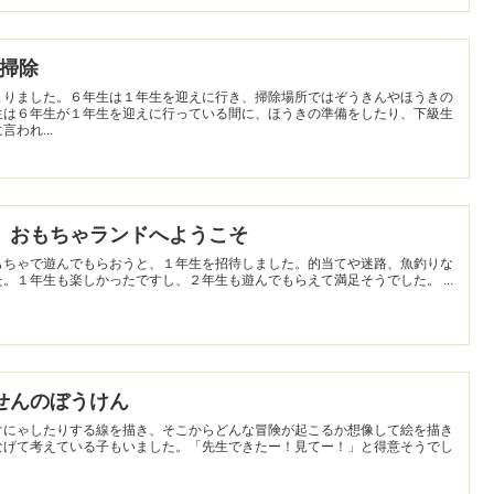
班掃除
まりました。６年生は１年生を迎えに行き、掃除場所ではぞうきんやほうきの
生は６年生が１年生を迎えに行っている間に、ほうきの準備をしたり、下級生
われ...
低学年】おもちゃランドへようこそ
もちゃで遊んでもらおうと、１年生を招待しました。的当てや迷路、魚釣りな
どたくさんのコーナーがありました。１年生も楽しかったですし、２年生も遊んでもらえて満足そうでした。 ...
年】せんのぼうけん
ぐにゃしたりする線を描き、そこからどんな冒険が起こるか想像して絵を描き
なげて考えている子もいました。「先生できたー！見てー！」と得意そうでし