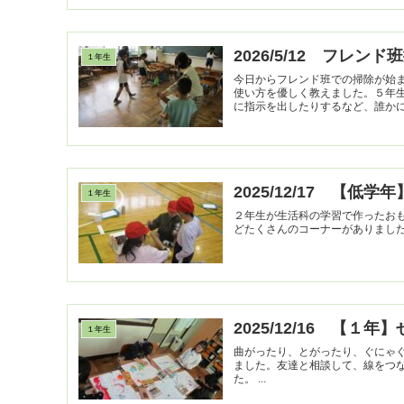
2026/5/12 フレンド
１年生
今日からフレンド班での掃除が始
使い方を優しく教えました。５年
に指示を出したりするなど、誰かに言
2025/12/17 【
１年生
２年生が生活科の学習で作ったお
2025/12/16 【１
１年生
曲がったり、とがったり、ぐにゃ
ました。友達と相談して、線をつ
た。 ...