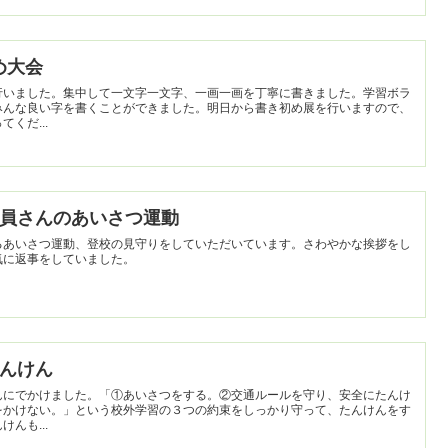
初め大会
行いました。集中して一文字一文字、一画一画を丁寧に書きました。学習ボラ
みんな良い字を書くことができました。明日から書き初め展を行いますので、
くだ...
児童委員さんのあいさつ運動
るあいさつ運動、登校の見守りをしていただいています。さわやかな挨拶をし
気に返事をしていました。
たんけん
んにでかけました。「①あいさつをする。②交通ルールを守り、安全にたんけ
をかけない。」という校外学習の３つの約束をしっかり守って、たんけんをす
んも...