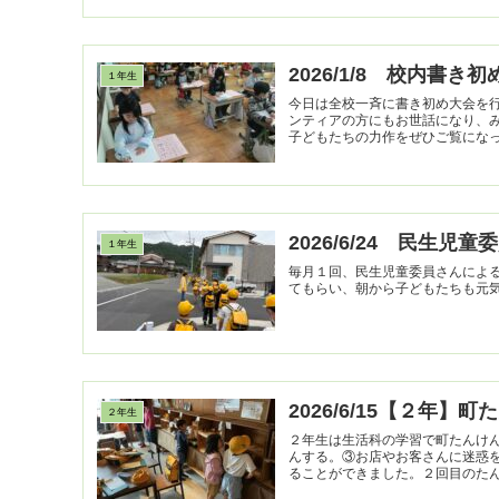
2026/1/8 校内書き
１年生
今日は全校一斉に書き初め大会を
ンティアの方にもお世話になり、
子どもたちの力作をぜひご覧になって
2026/6/24 民生
１年生
毎月１回、民生児童委員さんによ
てもらい、朝から子どもたちも元
2026/6/15【２年】町
２年生
２年生は生活科の学習で町たんけ
んする。③お店やお客さんに迷惑
ることができました。２回目のたんけ