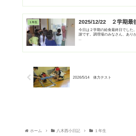
2025/12/22 ２学期
１年生
今日は２学期の給食最終日でした
謝です。調理場のみなさん、あり
...
2026/5/14 体力テスト
ホーム
八木西小日記
１年生