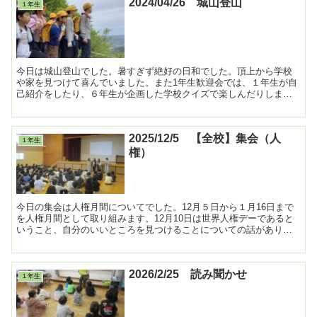
2024/04/26 城山登山
１年生
今日は城山登山でした。暑すぎず絶好の日和でした。頂上から学校
や家を見つけて喜んでいました。また1年生歓迎会では、１年生が自
己紹介をしたり、６年生が企画した学校クイズで楽しんだりしまし
た。その後は学校へ戻り、みんなでお弁当を食べました。学校...
2025/12/5 【全校】集会（人
１年生
権）
今日の集会は人権月間についてでした。12月５日から１月16日まで
を人権月間として取り組みます。12月10日は世界人権デーであると
いうこと、自分のいいところを見つけることについての話がありま
した。また、人権委員会からはペットボトルキャップを...
2026/2/25 読み聞かせ
１年生