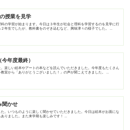
理科の授業を見学
理科の学習が始まります。今日は３年生が社会と理科を学習するのを見学に行
きました。どことなく緊張している２年生でしたが、教科書をのぞき込むなど、興味津々の様子でした。 ...
せ（今年度最終）
た。楽しい絵本やアートの本などを読んでいただきました。今年度もたくさん
本で楽しませていただきました。各教室から「ありがとうございました！」の声が聞こえてきました。 ...
読み聞かせ
した。いつものように楽しく聞かせていただきました。今日は絵本がお面にな
るなど、いつもと違う読み聞かせもありました。また来学期も楽しみです！ ...