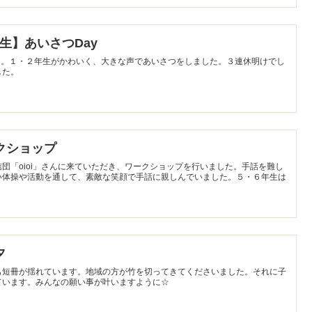
２年生】あいさつDay
た。１・２年生がかわいく、大きな声であいさつをしました。３連休明けでし
した。
ワークショップ
団「oioi」さんに来ていただき、ワークショップを行いました。手話を難し
い体操や活動を通して、素敵な笑顔で手話に親しんでいました。５・６年生は
夕
も短冊が揺れています。地域の方が竹を切ってきてくださいました。それに子
ています。みんなの願い事が叶いますように☆