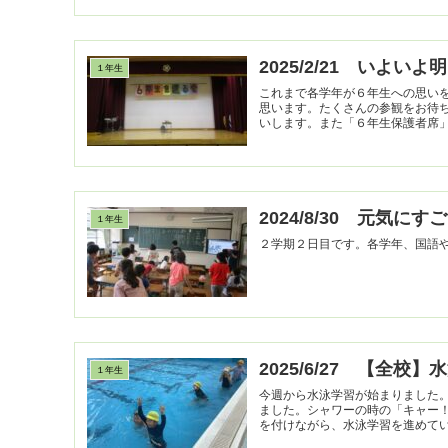
2025/2/21 いよ
１年生
これまで各学年が６年生への思い
思います。たくさんの参観をお待
いします。また「６年生保護者席」と
2024/8/30 元気に
１年生
２学期２日目です。各学年、国語
2025/6/27 【全校】
１年生
今週から水泳学習が始まりました
ました。シャワーの時の「キャー
を付けながら、水泳学習を進めていき