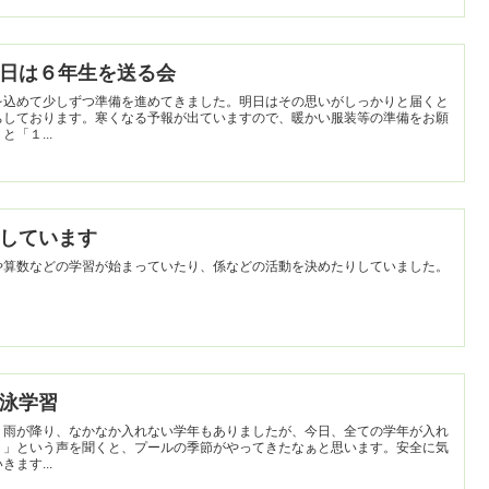
いよ明日は６年生を送る会
を込めて少しずつ準備を進めてきました。明日はその思いがしっかりと届くと
ちしております。寒くなる予報が出ていますので、暖かい服装等の準備をお願
「１...
すごしています
や算数などの学習が始まっていたり、係などの活動を決めたりしていました。
水泳学習
。雨が降り、なかなか入れない学年もありましたが、今日、全ての学年が入れ
！」という声を聞くと、プールの季節がやってきたなぁと思います。安全に気
ます...