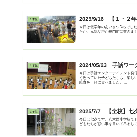
2025/9/16 【１・
１年生
今日は低学年のあいさつDayでし
たが、元気な声が校門前に響きま
2024/05/23 手話
１年生
今日は手話エンターテイメント発信
く思っていた子どもたちも、楽し
給食を一緒に食べました。 ...
2025/7/7 【全校】七
１年生
今日は七夕です。八木西小学校で
どもたちが願い事を書いて吊るし