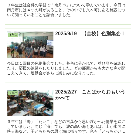
３年生は社会科の学習で「南丹市」について学んでいます。今日は
南丹市には４つの町があること、その中でも八木町にある施設につ
いて知っていることを話合いました。
2025/9/19 【全校】色別集会Ⅰ
１年生
今日は１回目の色別集会でした。各色に分かれて、並び順を確認し
たり、応援の練習をしたりしました。どの部屋からも大きな声が聞
こえてきて、運動会がさらに楽しみになりました。
2025/2/27 ことばからおもいう
３年生
かべて
３年生は「海」「たいこ」などの言葉から思い浮かべた情景を絵に
していました。同じ「海」でも、波の高い海もあれば、山が水面に
映る海など、子どもたちの思う海は様々です。色も「どっちがいい