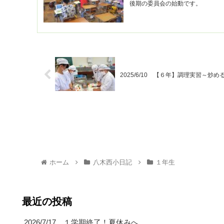
後期の委員会の始動です。
2025/6/10 【６年】調理実習～炒め
ホーム
八木西小日記
１年生
最近の投稿
2026/7/17 １学期終了！夏休みへ