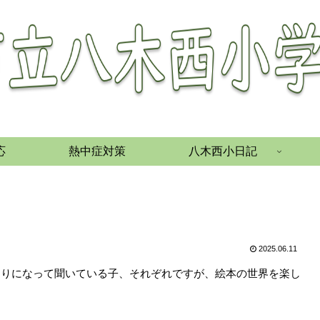
応
熱中症対策
八木西小日記
せ
2025.06.11
めりになって聞いている子、それぞれですが、絵本の世界を楽し