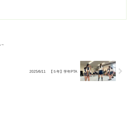
る～
2025/6/11 【５年】学年PTA