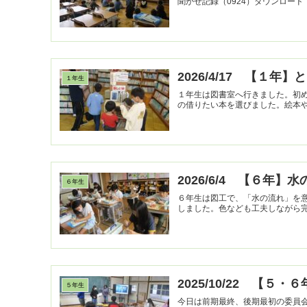
聞かせ記録（0924）ダウンロード
2026/4/17 【１年
１年生
１年生は図書室へ行きました。初
の借りたい本を選びました。絵本
2026/6/4 【６年】
６年生
６年生は図工で、「水の流れ」を
しました。色なども工夫しながら
2025/10/22 【５
５年生
今日は前期最終、後期最初の委員