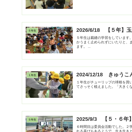
2026/6/18 【５年
５年生
５年生は裁縫の学習をしています
かうまく止められずにいたりと、
ます。 ...
2024/12/18 きゅ
１年生
１年生がチューリップの球根を買
てさっそく植えました。「大きく
2025/9/3 【５・６
５年生
６時間目は委員会活動でした。２
れる喜びもあるようで、生き生き