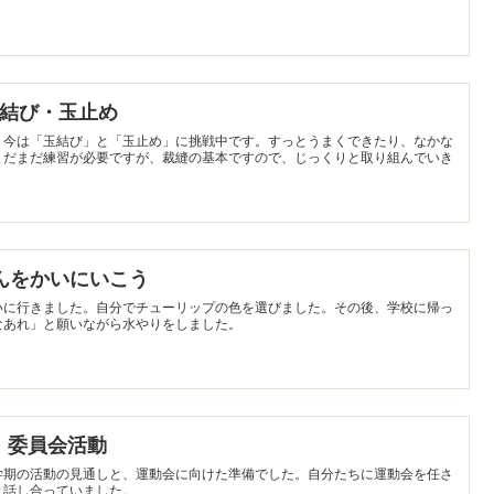
】玉結び・玉止め
。今は「玉結び」と「玉止め」に挑戦中です。すっとうまくできたり、なかな
まだまだ練習が必要ですが、裁縫の基本ですので、じっくりと取り組んでいき
うこんをかいにいこう
いに行きました。自分でチューリップの色を選びました。その後、学校に帰っ
なあれ」と願いながら水やりをしました。
年】委員会活動
学期の活動の見通しと、運動会に向けた準備でした。自分たちに運動会を任さ
と話し合っていました。