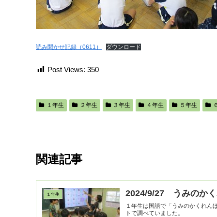
読み聞かせ記録（0611）
ダウンロード
Post Views:
350
１年生
２年生
３年生
４年生
５年生
関連記事
2024/9/27 うみのか
１年生
１年生は国語で「うみのかくれん
トで調べていました。