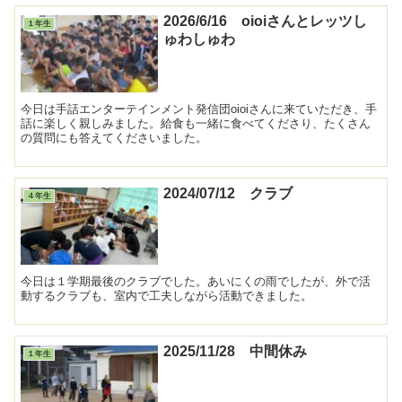
2026/6/16 oioiさんとレッツし
１年生
ゅわしゅわ
今日は手話エンターテインメント発信団oioiさんに来ていただき、手
話に楽しく親しみました。給食も一緒に食べてくださり、たくさん
の質問にも答えてくださいました。
2024/07/12 クラブ
４年生
今日は１学期最後のクラブでした。あいにくの雨でしたが、外で活
動するクラブも、室内で工夫しながら活動できました。
2025/11/28 中間休み
１年生