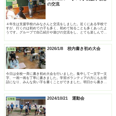
の交流
４年生は支援学校のみなさんと交流をしました。近くにある学校で
すが、行くのは初めての子も多く、初めて知ることも多くあったよ
うです。グループで自己紹介や遊びの交流をし、とても楽しんでい
ました。 ...
2026/1/8 校内書き初め大会
１年生
今日は全校一斉に書き初め大会を行いました。集中して一文字一文
字、一画一画を丁寧に書きました。学習ボランティアの方にもお世
話になり、みんな良い字を書くことができました。明日から書き初
め展を行いますので、子どもたちの力作をぜひご覧になってくだ...
2024/10/21 運動会
１年生