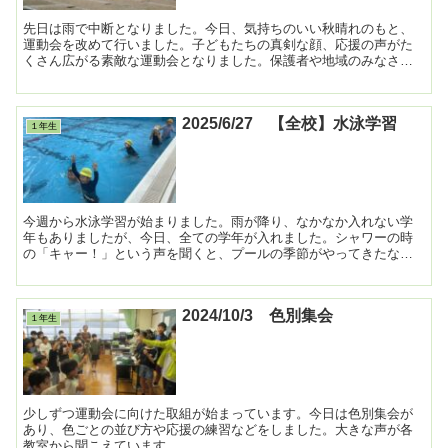
先日は雨で中断となりました。今日、気持ちのいい秋晴れのもと、
運動会を改めて行いました。子どもたちの真剣な顔、応援の声がた
くさん広がる素敵な運動会となりました。保護者や地域のみなさん
には準備や片付けを手伝っていただき、ありがとうございました...
2025/6/27 【全校】水泳学習
１年生
今週から水泳学習が始まりました。雨が降り、なかなか入れない学
年もありましたが、今日、全ての学年が入れました。シャワーの時
の「キャー！」という声を聞くと、プールの季節がやってきたなぁ
と思います。安全に気を付けながら、水泳学習を進めていきます...
2024/10/3 色別集会
１年生
少しずつ運動会に向けた取組が始まっています。今日は色別集会が
あり、色ごとの並び方や応援の練習などをしました。大きな声が各
教室から聞こえています。