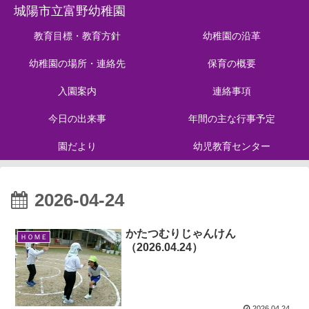
城陽市立富野幼稚園
教育目標・教育方針
幼稚園の沿革
幼稚園の場所・連絡先
保育の概要
入園案内
連絡事項
今日の出来事
年間の主な行事予定
園だより
幼児教育センター
2026-04-24
かたつむりじゃんけん
ＨＯＭＥ
（2026.04.24）
2026.04.24