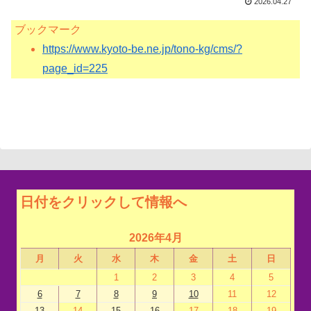
2026.04.27
ブックマーク
https://www.kyoto-be.ne.jp/tono-kg/cms/?
page_id=225
日付をクリックして情報へ
2026年4月
月
火
水
木
金
土
日
1
2
3
4
5
6
7
8
9
10
11
12
13
14
15
16
17
18
19