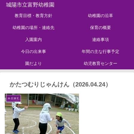
城陽市立富野幼稚園
教育目標・教育方針
幼稚園の沿革
幼稚園の場所・連絡先
保育の概要
入園案内
連絡事項
今日の出来事
年間の主な行事予定
園だより
幼児教育センター
かたつむりじゃんけん（2026.04.24）
ＨＯＭＥ