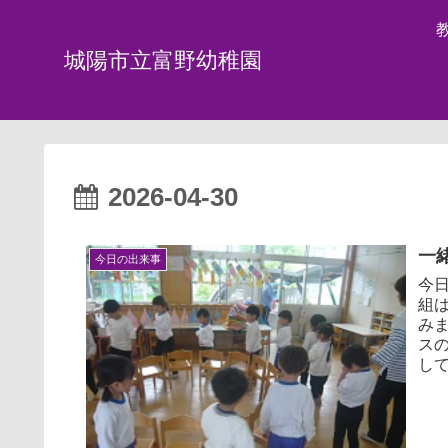
城陽市立富野幼稚園
2026-04-30
一緒
今日の出来事
今
組
み
ス
して