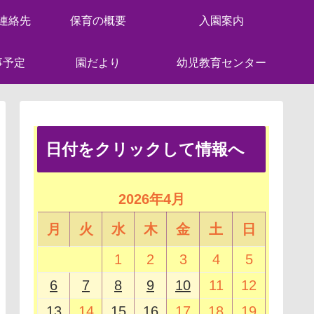
連絡先
保育の概要
入園案内
事予定
園だより
幼児教育センター
日付をクリックして情報へ
2026年4月
月
火
水
木
金
土
日
1
2
3
4
5
6
7
8
9
10
11
12
13
14
15
16
17
18
19