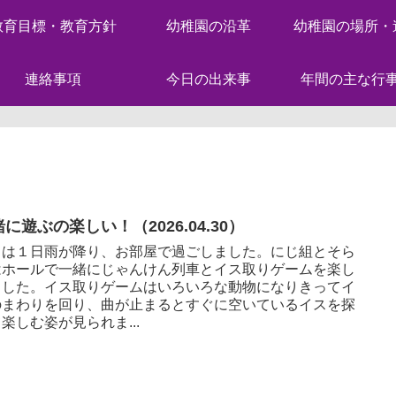
教育目標・教育方針
幼稚園の沿革
幼稚園の場所・
連絡事項
今日の出来事
年間の主な行
に遊ぶの楽しい！（2026.04.30）
日は１日雨が降り、お部屋で過ごしました。にじ組とそら
はホールで一緒にじゃんけん列車とイス取りゲームを楽し
ました。イス取りゲームはいろいろな動物になりきってイ
のまわりを回り、曲が止まるとすぐに空いているイスを探
楽しむ姿が見られま...