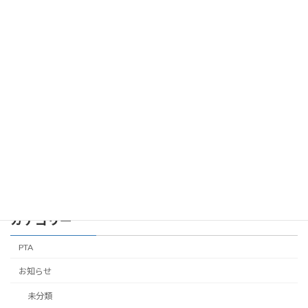
修学旅行3日目 博多出発
2026年
2026年5月16日
修学旅行3日目 博多駅に向かっていま
2026年
す。
2026年5月16日
カテゴリー
PTA
お知らせ
未分類