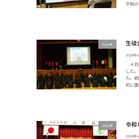
平和の
生徒
2026年
2026年
４月1
した。
た。続
的に園
令和
2026年
2026年