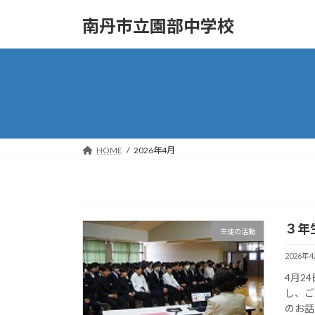
コ
ナ
南丹市立園部中学校
ン
ビ
テ
ゲ
ン
ー
ツ
シ
へ
ョ
ス
ン
キ
に
ッ
移
HOME
2026年4月
プ
動
３年
生徒の活動
2026年
4月2
し、ご
のお話