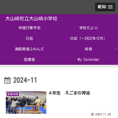
MENU
大山崎町立大山崎小学校
年間行事予定
学校だより
日誌
日誌（～2022年12月）
通級教室ふれんど
給食
図書室
My Calendar
2024-11
４年生 えごまの搾油
新着情報
2024.11.28