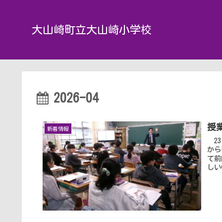
大山崎町立大山崎小学校
2026-04
授
新着情報
23
から
て前
しい