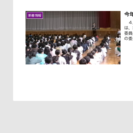
今
新着情報
４月
は、
委員
の委