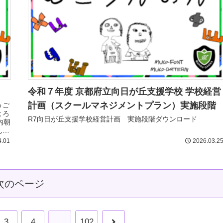
令和７年度 京都府立向日が丘支援学校 学校経営
計画（スクールマネジメントプラン）実施段階
うご
よろ
R7向日が丘支援学校経営計画 実施段階ダウンロード
内朝
んで
4.01
2026.03.2
次のページ
3
4
…
102