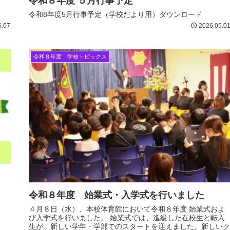
令和８年度 ５月行事予定
令和8年度5月行事予定（学校だより用）ダウンロード
5.07
2026.05.0
令和８年度 学校トピックス
令和８年度 始業式・入学式を行いました
４月８日（水）、本校体育館において令和８年度 始業式およ
び入学式を行いました。 始業式では、進級した在校生と転入
生が、新しい学年・学部でのスタートを迎えました。新しいク