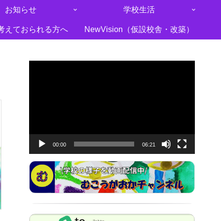
お知らせ
学校生活
考えておられる方へ
NewVision（仮設校舎・改築）
動
画
プ
レ
ー
ヤ
00:00
06:21
ー