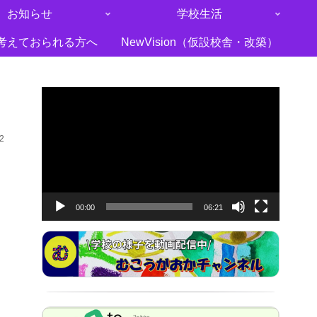
お知らせ
学校生活
考えておられる方へ
NewVision（仮設校舎・改築）
動
画
プ
2
レ
ー
ヤ
00:00
06:21
ー