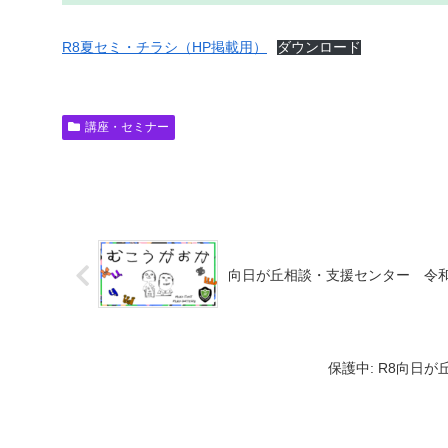
R8夏セミ・チラシ（HP掲載用）
ダウンロード
講座・セミナー
向日が丘相談・支援センター 令和
保護中: R8向日