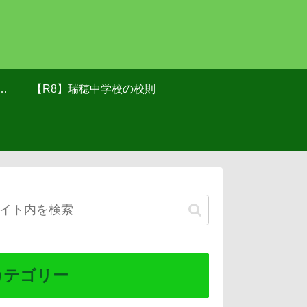
け
【R8】瑞穂中学校の校則
カテゴリー