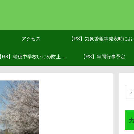
アクセス
【R8】気象警報等発表時にお
【R8】瑞穂中学校いじめ防止基
る対応(R8.６月改訂）
【R8】年間行事予定
本方針