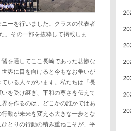
20
モニーを行いました。クラスの代表者
20
した。その一部を抜粋して掲載しま
20
学習を通してここ長崎であった悲惨な
2
、世界に目を向けると今もなお争いが
2
きている人々がいます。私たちは「長
願いを受け継ぎ、平和の尊さを伝えて
2
世界を作るのは、どこかの誰かではあ
2
の行動が未来を変える大きな一歩とな
人ひとりの行動の積み重ねこそが、平