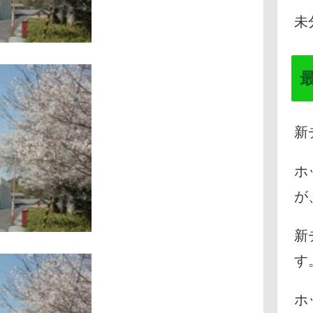
未
新
ホ
が
新
す
ホ