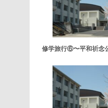
修学旅行⑥〜平和祈念