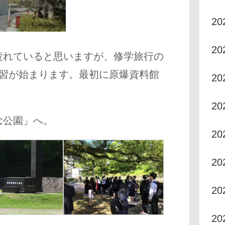
2
2
疲れていると思いますが、修学旅行の
学習が始まります。最初に原爆資料館
2
2
念公園」へ。
20
20
20
2