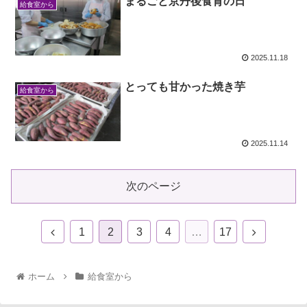
まるごと京丹後食育の日
給食室から
2025.11.18
とっても甘かった焼き芋
給食室から
2025.11.14
次のページ
1
2
3
4
…
17
ホーム
給食室から