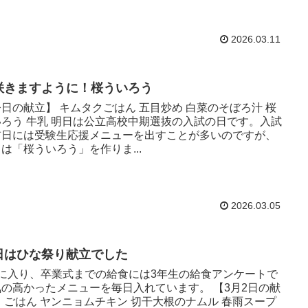
2026.03.11
咲きますように！桜ういろう
日の献立】 キムタクごはん 五目炒め 白菜のそぼろ汁 桜
いろう 牛乳 明日は公立高校中期選抜の入試の日です。入試
前日には受験生応援メニューを出すことが多いのですが、
は「桜ういろう」を作りま...
2026.03.05
日はひな祭り献立でした
月に入り、卒業式までの給食には3年生の給食アンケートで
気の高かったメニューを毎日入れています。 【3月2日の献
 ごはん ヤンニョムチキン 切干大根のナムル 春雨スープ