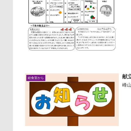
献
給食室から
峰