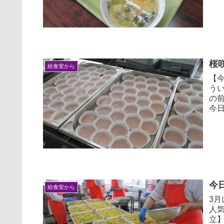
桜
給食室から
【今
う
の
今日
今
給食室から
3
人
立】