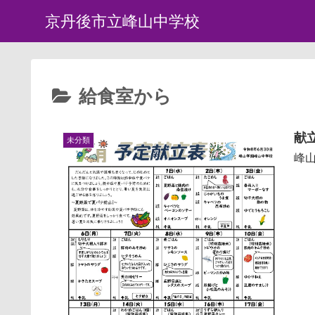
京丹後市立峰山中学校
給食室から
献
未分類
峰山