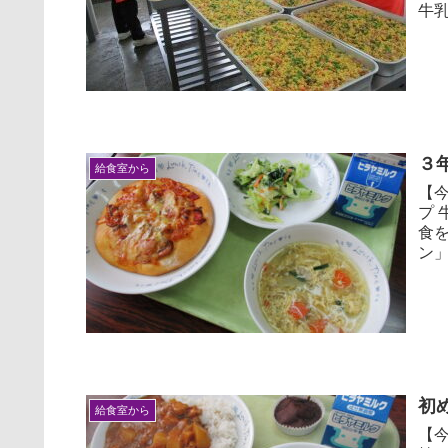
牛乳
３
給食室から
【今
プ 
食
ン」
初
給食室から
【