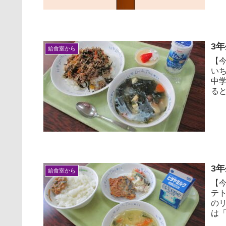
3
給食室から
【
い
中
ると
3
給食室から
【今
テト
の
は「