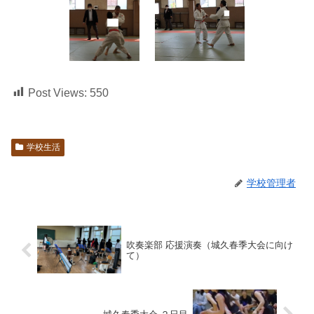
Post Views:
550
学校生活
学校管理者
吹奏楽部 応援演奏（城久春季大会に向け
て）