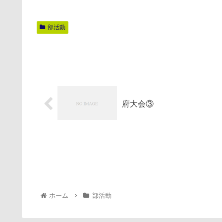
部活動
府大会③
ホーム
部活動