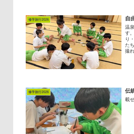
自
修学旅行2026
温
す
り
た
撮れて
伝
修学旅行2026
載