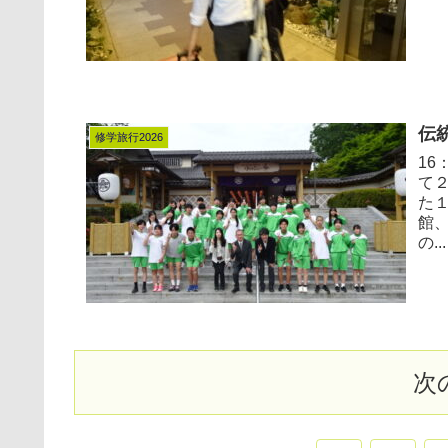
伝
修学旅行2026
1
て
た
館
の...
次