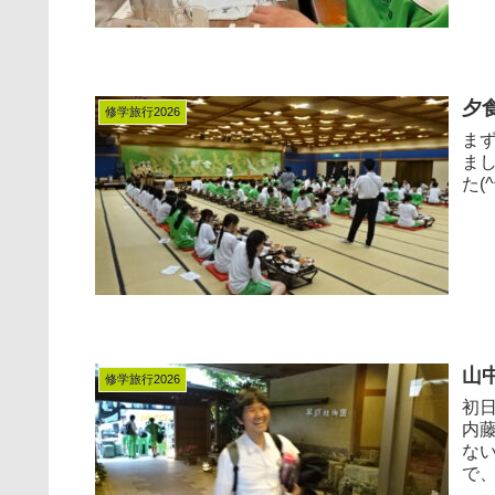
夕
修学旅行2026
ま
ま
た(^
山
修学旅行2026
初
内
な
で、