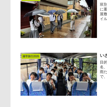
班
に
屋
イル
い
修学旅行2026
目
名
雨
で、