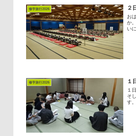
２
修学旅行2026
お
か。
いに
１
修学旅行2026
１
そ
す。