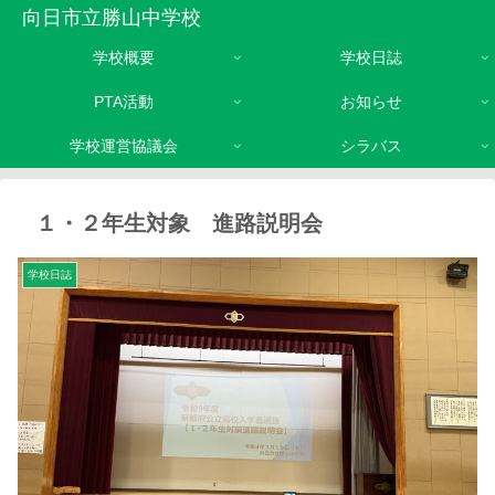
向日市立勝山中学校
学校概要
学校日誌
PTA活動
お知らせ
学校運営協議会
シラバス
１・２年生対象 進路説明会
学校日誌