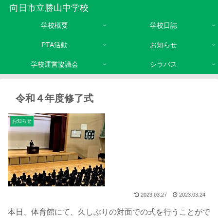
向日市立勝山中学校
学校概要
学校日誌
PTA活動
お知らせ
学校運営協議会
シラバス
令和４年度修了式
お知らせ
2023.03.27
2023.03.24
本日、体育館にて、久しぶりの対面での式を行うことがで