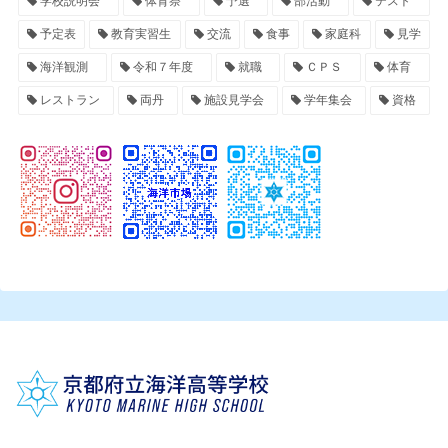
学校説明会
体育祭
予選
部活動
テスト
予定表
教育実習生
交流
食事
家庭科
見学
海洋観測
令和７年度
就職
ＣＰＳ
体育
レストラン
両丹
施設見学会
学年集会
資格