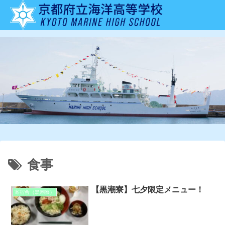
食事
【黒潮寮】七夕限定メニュー！
寄宿舎（黒潮寮）