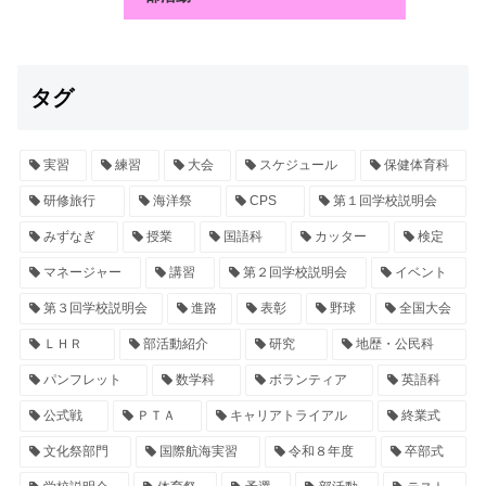
タグ
実習
練習
大会
スケジュール
保健体育科
研修旅行
海洋祭
CPS
第１回学校説明会
みずなぎ
授業
国語科
カッター
検定
マネージャー
講習
第２回学校説明会
イベント
第３回学校説明会
進路
表彰
野球
全国大会
ＬＨＲ
部活動紹介
研究
地歴・公民科
パンフレット
数学科
ボランティア
英語科
公式戦
ＰＴＡ
キャリアトライアル
終業式
文化祭部門
国際航海実習
令和８年度
卒部式