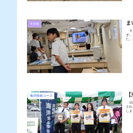
ま
実習船
９月
ぎ」
た。
【
海洋技術コース
10
され
しま