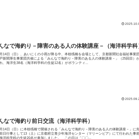
2025.10.
んなで海釣り－障害のある人の体験講座－（海洋科学科
14日（日）、あいにくの小雨が降る中、本校桟橋を会場として、京都新聞社会福祉事業
戸新聞厚生事業団共催による「みんなで海釣り－障害のある人の体験講座－」（25回目）
れ、海洋生38名（海洋科学科の生徒12名）がボランティ...
2025.09.
んなで海釣り前日交流（海洋科学科）
14日（日）に本校桟橋で開催される「みんなで海釣り－障害のある人の体験講座－」に
前日行事として13（土）に京都府立青少年海洋センター（マリーンピア）にて行われた事
海洋科学科の生徒20名が参加しました。 この日は「〇〇...