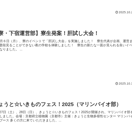
2025.10.
寮・下宿運営部】寮生発案！肝試し大会！
月６日（月）、寮のイベントで「肝試し大会」を実施しました！ 寮生代表が企画、運営
普段見ることができない夜の学校を体験しました！ 寮生の新たな一面が見られる良いイ
なりました。 ...
2025.10.
ょうと☆いきものフェス！2025（マリンバイオ部）
27日（土）、28日（日）、きょうと☆いきものフェス！2025が開催され、マリンバイオ部
しました。会場：京都府立植物園（京都市）主催：きょうと生物多様性センター マリンバ
ブース 多くの方に来ていただきました、...