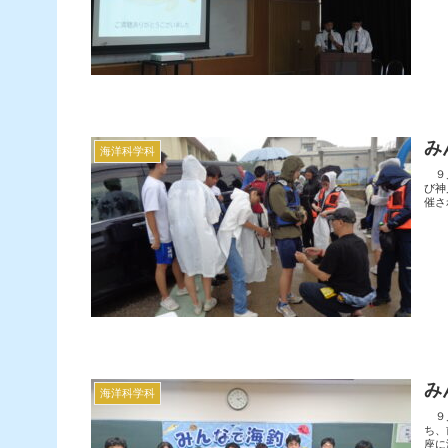
み
海洋科学科
９月
び神
催さ
み
海洋科学科
９月
ち、
座に