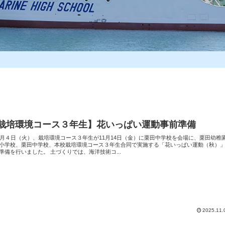
栽培環境コース３年生】花いっぱい運動事前準備
月４日（火）、栽培環境コース３年生が11月14日（金）に栗田中学校を会場に、栗田幼稚
小学校、栗田中学校、本校栽培環境コース３年生合同で実施する「花いっぱい運動（秋）
準備を行いました。 土づくりでは、海洋技術コ...
2025.11.