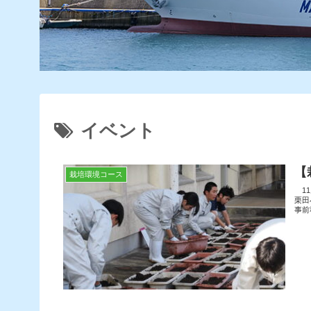
イベント
【
栽培環境コース
11
栗田
事前