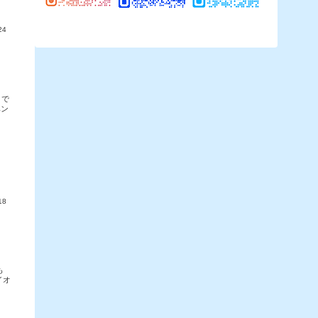
24
まで
ベン
18
も
イオ