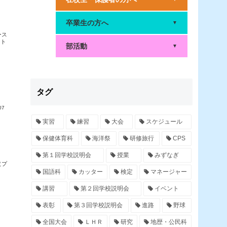
卒業生の方へ
▼
ース
スト
部活動
▼
タグ
07
実習
練習
大会
スケジュール
保健体育科
海洋祭
研修旅行
CPS
第１回学校説明会
授業
みずなぎ
た。
（プ
国語科
カッター
検定
マネージャー
講習
第２回学校説明会
イベント
表彰
第３回学校説明会
進路
野球
全国大会
ＬＨＲ
研究
地歴・公民科