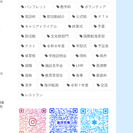
26
パンフレット
数学科
ボランティア
英語科
部活動紹介
公式戦
ＰＴＡ
キャリアトライアル
終業式
予選
な
し
部活動
文化祭部門
国際航海実習
テスト
令和８年度
卒部式
予定表
体育祭
学校説明会
理科
両丹
就職
施設見学会
LHR
黒潮寮
24
資格
教育実習生
食事
家庭科
見学
海洋観測
令和７年度
交流
レストラン
開催
売