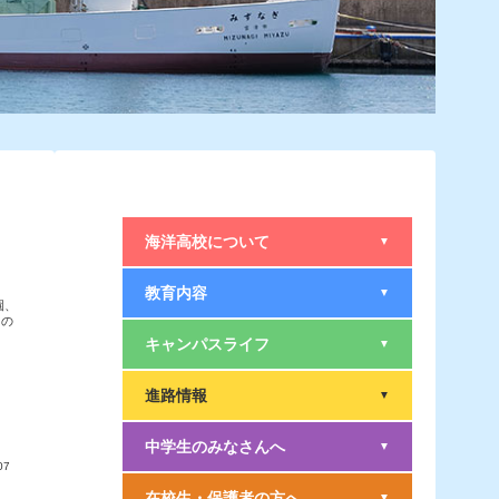
海洋高校について
▼
教育内容
▼
園、
」の
キャンパスライフ
▼
進路情報
▼
中学生のみなさんへ
▼
07
在校生・保護者の方へ
▼