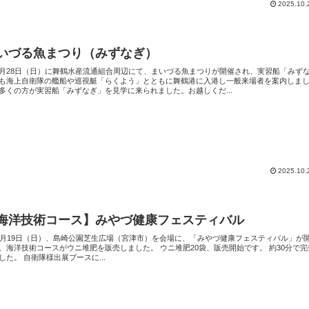
2025.10.
いづる魚まつり（みずなぎ）
28日（日）に舞鶴水産流通組合周辺にて、まいづる魚まつりが開催され、実習船「みず
も海上自衛隊の艦船や巡視艇「らくよう」とともに舞鶴港に入港し一般来場者を案内しま
多くの方が実習船「みずなぎ」を見学に来られました。お越しくだ...
2025.10.
海洋技術コース】みやづ健康フェスティバル
月19日（日）、島崎公園芝生広場（宮津市）を会場に、「みやづ健康フェスティバル」が
、海洋技術コースがウニ堆肥を販売しました。 ウニ堆肥20袋、販売開始です。 約30分で完
した。 自衛隊様出展ブースに...