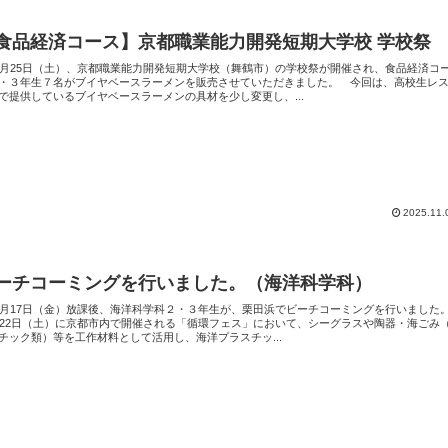
食品経済コース】京都職業能力開発短期大学校 学校祭
月25日（土）、京都職業能力開発短期大学校（舞鶴市）の学校祭が開催され、食品経済コ
・３年生７名がブイヤベースラーメンを販売させていただきました。 今回は、高校生レ
で提供しているブイヤベースラーメンの具材を少し変更し、...
2025.11.
ーチコーミングを行いました。（海洋科学科）
月17日（金）放課後、海洋科学科２・３年生が、栗田浜でビーチコーミングを行いまし
月22日（土）に京都市内で開催される「循環フェス」において、シーグラスや陶器・海ごみ
チック類）等を工作材料として活用し、海洋プラスチッ...