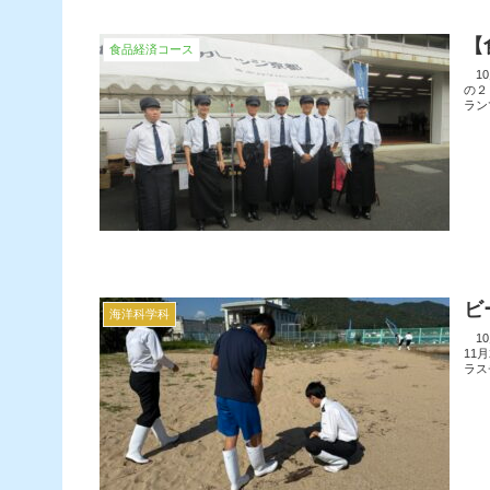
【
食品経済コース
10
の２
ラン
ビ
海洋科学科
10
11
ラス