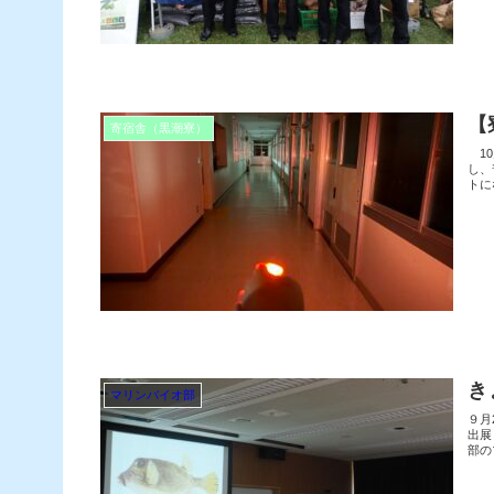
【
寄宿舎（黒潮寮）
10
し、
トに
き
マリンバイオ部
９月
出展
部の