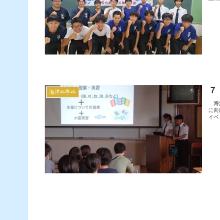
７
海洋科学科
海洋
に向
イベ