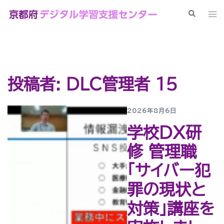
コ
検
ト
ン
索
グ
テ
ル
ン
メ
ツ
ニ
へ
ュ
投稿者:
DLC管理者 15
ス
ー
キ
ッ
2026年8月6日
プ
学校DX研
修 管理職
「サイバー犯
罪の現状と
対策」講座を