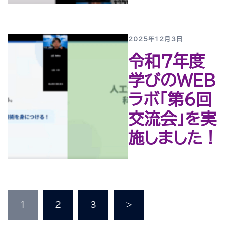
2025年12月3日
令和７年度
学びのWEB
ラボ「第６回
交流会」を実
施しました！
投
1
2
3
>
稿
の