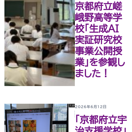
京都府立嵯
峨野高等学
校「生成AI
実証研究校
事業公開授
業」を参観し
ました！
2026年6月12日
「京都府立宇
治支援学校」