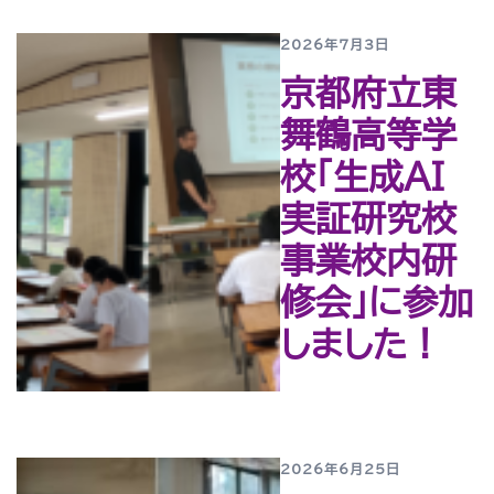
2026年7月3日
京都府立東
舞鶴高等学
校「生成AI
実証研究校
事業校内研
修会」に参加
しました！
2026年6月25日