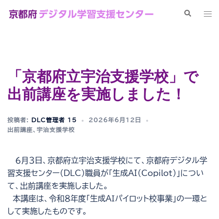
コ
検
ト
ン
索
グ
テ
ル
ン
メ
ツ
ニ
へ
「京都府立宇治支援学校」で
ュ
ス
ー
出前講座を実施しました！
キ
ッ
プ
投稿者:
DLC管理者 15
2026年6月12日
出前講座
、
宇治支援学校
６月３日、京都府立宇治支援学校にて、京都府デジタル学
習支援センター（DLC）職員が「生成AI（Copilot）」につい
て、出前講座を実施しました。
本講座は、令和８年度「生成ＡＩパイロット校事業」の一環と
して実施したものです。