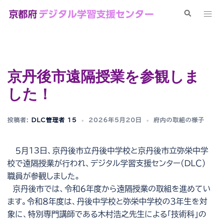
コ
検
ト
ン
索
グ
テ
ル
ン
メ
ツ
ニ
へ
京丹後市遠隔授業を参観しま
ュ
ス
ー
した！
キ
ッ
プ
投稿者:
DLC管理者 15
2026年5月20日
府内の取組の様子
５月13日、京丹後市立丹後中学校と京丹後市立弥栄中学
校で遠隔授業が行われ、デジタル学習支援センター（ＤＬＣ）
職員が参観しました。
京丹後市では、令和６年度から遠隔授業の取組を進めてい
ます。令和８年度は、丹後中学校と弥栄中学校の３年生を対
象に、特別専門講師である木村浩之先生による「技術科」の