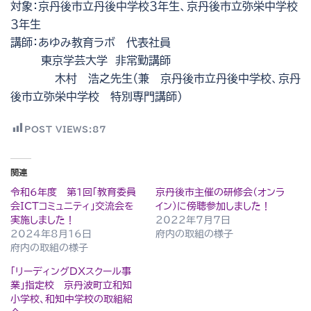
対象：京丹後市立丹後中学校３年生、京丹後市立弥栄中学校
３年生
講師：あゆみ教育ラボ 代表社員
東京学芸大学 非常勤講師
木村 浩之先生（兼 京丹後市立丹後中学校、京丹
後市立弥栄中学校 特別専門講師）
POST VIEWS:
87
関連
令和6年度 第１回「教育委員
京丹後市主催の研修会（オンラ
会ICTコミュニティ」交流会を
イン）に傍聴参加しました！
実施しました！
2022年7月7日
2024年8月16日
府内の取組の様子
府内の取組の様子
「リーディングDXスクール事
業」指定校 京丹波町立和知
小学校、和知中学校の取組紹