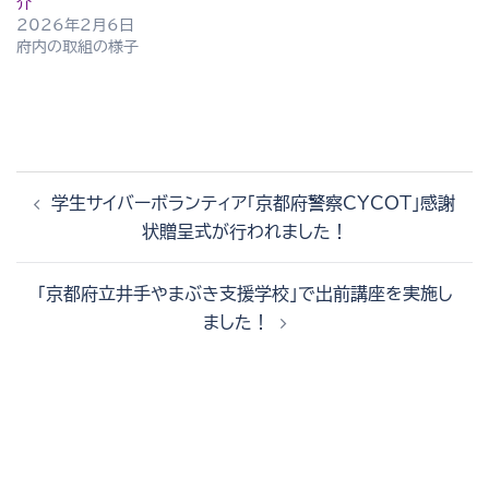
介
2026年2月6日
府内の取組の様子
投
学生サイバーボランティア「京都府警察CYCOT」感謝
稿
状贈呈式が行われました！
ナ
ビ
「京都府立井手やまぶき支援学校」で出前講座を実施し
ゲ
ました！
ー
シ
ョ
ン