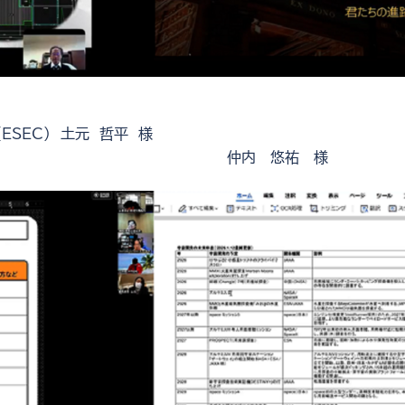
SEC） 土元 哲平 様
悠祐 様