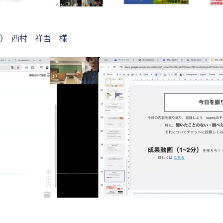
Ｒ） 西村 祥吾 様