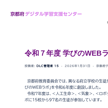
コ
ン
テ
ン
ツ
へ
ス
キ
令和７年度 学びのWE
ッ
プ
投稿者:
DLC管理者 15
2026年1月31日
京都府
京都府教育委員会では、異なる府立学校の生徒が
びのWEBラボ」を令和６年度に創設しました。
令和７年度は、＜人工生命＞、＜気象＞、＜ロボッ
ボに15校から97名の生徒が参加しています。