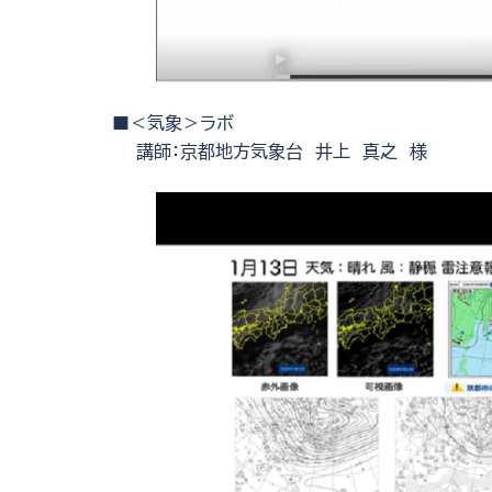
■＜気象＞ラボ
講師：京都地方気象台 井上 真之 様