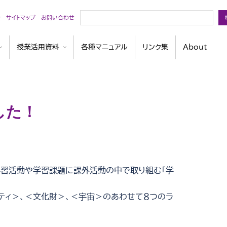
検
会
サイトマップ
お問い合わせ
索
授業活用資料
各種マニュアル
リンク集
About
した！
学習活動や学習課題に課外活動の中で取り組む「学
ティ＞、＜文化財＞、＜宇宙＞のあわせて８つのラ