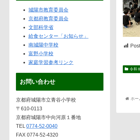
城陽市教育委員会
京都府教育委員会
文部科学省
給食センター「お知らせ」
南城陽中学校
Post
富野小学校
家庭学習参考リンク
令和
お問い合わせ
ホー
京都府城陽市立青谷小学校
〒610-0113
京都府城陽市中向河原１番地
TEL
0774-52-0040
FAX 0774-52-4320