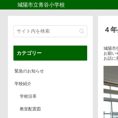
城陽市立青谷小学校
４年
城陽市
カテゴリー
お願い
お話に
緊急のお知らせ
学校紹介
学校沿革
教室配置図