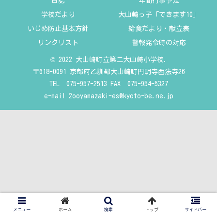
日誌
年間行事予定
学校だより
大山崎っ子「できます10」
いじめ防止基本方針
給食だより・献立表
リンクリスト
警報発令時の対応
© 2022 大山崎町立第二大山崎小学校.
〒618-0091 京都府乙訓郡大山崎町円明寺西法寺26
TEL 075-957-2513 FAX 075-954-5327
e-mail
2ooyamazaki-es@kyoto-be.ne.jp
メニュー
ホーム
検索
トップ
サイドバー