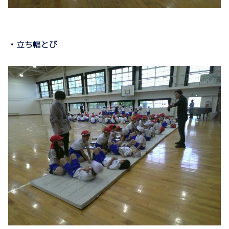
・立ち幅とび