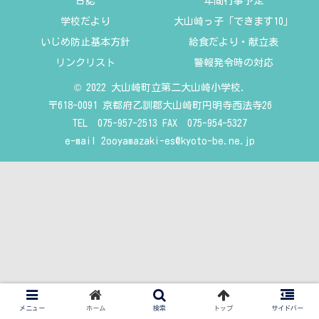
日誌
年間行事予定
学校だより
大山崎っ子「できます10」
いじめ防止基本方針
給食だより・献立表
リンクリスト
警報発令時の対応
© 2022 大山崎町立第二大山崎小学校.
〒618-0091 京都府乙訓郡大山崎町円明寺西法寺26
TEL 075-957-2513 FAX 075-954-5327
e-mail
2ooyamazaki-es@kyoto-be.ne.jp
メニュー
ホーム
検索
トップ
サイドバー