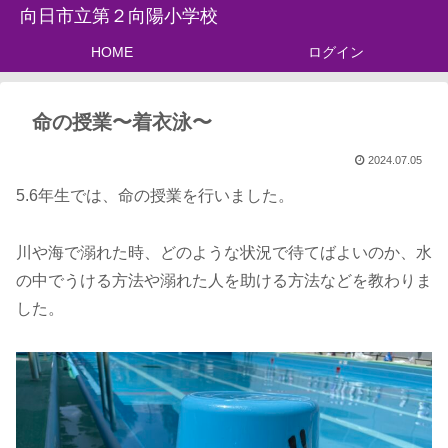
向日市立第２向陽小学校
HOME
ログイン
命の授業〜着衣泳〜
2024.07.05
5.6年生では、命の授業を行いました。
川や海で溺れた時、どのような状況で待てばよいのか、水
の中でうける方法や溺れた人を助ける方法などを教わりま
した。