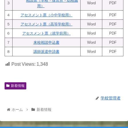
相談票（学校・保育所・幼稚園
３
Word
PDF
用）
４
アセスメント票（小中学校用）
Word
PDF
５
アセスメント票（高等学校用）
Word
PDF
６
アセスメント票（就学前用）
Word
PDF
７
来校相談申込書
Word
PDF
８
講師派遣申請書
Word
PDF
Post Views:
1,348
新着情報
学校管理者
ホーム
新着情報