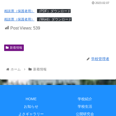
2023.02.07
相談票（保護者用）
（PDF）ダウンロード
相談票（保護者用）
（Word）ダウンロード
Post Views:
539
新着情報
学校管理者
ホーム
新着情報
HOME
学校紹介
お知らせ
学校生活
よさギャラリー
公開研究会