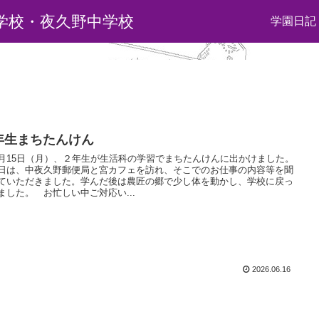
学校・夜久野中学校
学園日記
年生まちたんけん
15日（月）、２年生が生活科の学習でまちたんけんに出かけました。
日は、中夜久野郵便局と宮カフェを訪れ、そこでのお仕事の内容等を聞
ていただきました。学んだ後は農匠の郷で少し体を動かし、学校に戻っ
ました。 お忙しい中ご対応い...
2026.06.16