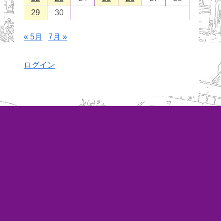
29
30
« 5月
7月 »
ログイン