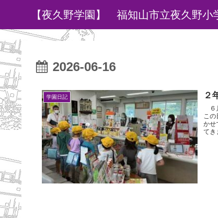
【夜久野学園】 福知山市立夜久野小
2026-06-16
２
学園日記
６月
この
かせ
てき