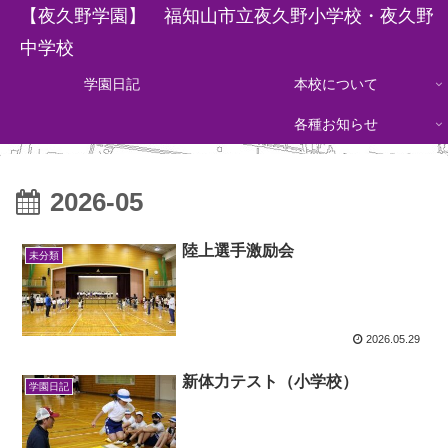
【夜久野学園】 福知山市立夜久野小学校・夜久野
中学校
学園日記
本校について
各種お知らせ
2026-05
陸上選手激励会
未分類
2026.05.29
新体力テスト（小学校）
学園日記