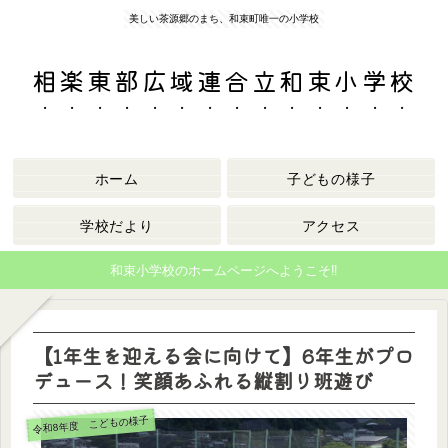
美しい茶源郷のまち、和束町唯一の小学校
相楽東部広域連合立和束小学校
ホーム
子どもの様子
学校だより
アクセス
和束小学校のホームページへようこそ‼
【1年生を迎える会に向けて】6年生がプロ
デュース！笑顔あふれる縦割り班遊び
令和8年度 こどもの様子