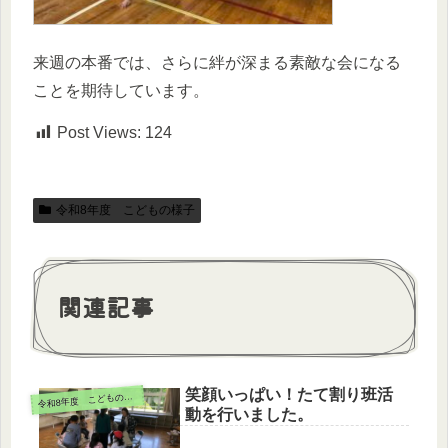
来週の本番では、さらに絆が深まる素敵な会になる
ことを期待しています。
Post Views:
124
令和8年度 こどもの様子
関連記事
笑顔いっぱい！たて割り班活
令
和8年度 こどもの様子
動を行いました。