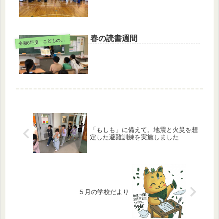
春の読書週間
令
和8年度 こどもの様子
「もしも」に備えて。地震と火災を想
定した避難訓練を実施しました
５月の学校だより