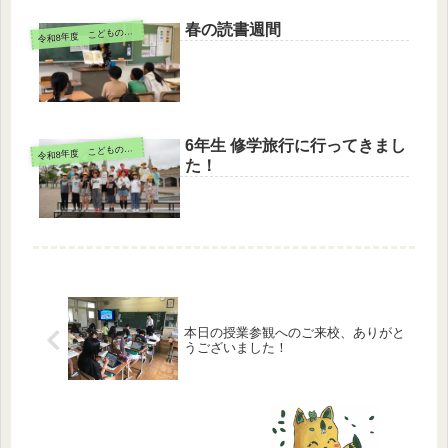
春の読書週間
令
和8年度 こどもの様子
6年生 修学旅行に行ってきまし
令
和8年度 こどもの様子
た！
本日の授業参観へのご来校、ありがと
うございました！