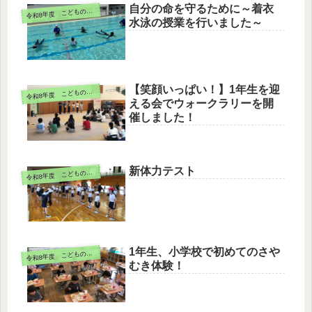
自分の命を守るために～着衣
令
和8年度 こどもの様子
水泳の授業を行いました～
【笑顔いっぱい！】1年生を迎
令
和8年度 こどもの様子
える会でウォークラリーを開
催しました！
新体力テスト
令
和8年度 こどもの様子
1年生、小学校で初めてのさや
令
和8年度 こどもの様子
むき体験！