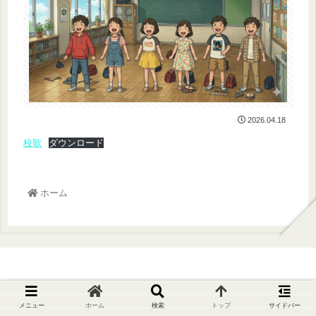
2026.04.18
校歌
ダウンロード
ホーム
相楽東部広域連合立和束小学校
メニュー
ホーム
検索
トップ
サイドバー