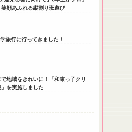
！笑顔あふれる縦割り班遊び
修学旅行に行ってきました！
班で地域をきれいに！「和束っ子クリ
戦」を実施しました