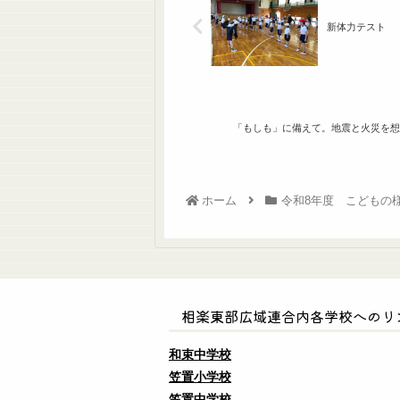
新体力テスト
「もしも」に備えて。地震と火災を想
ホーム
令和8年度 こどもの
相楽東部広域連合内各学校へのリ
和束中学校
笠置小学校
笠置中学校