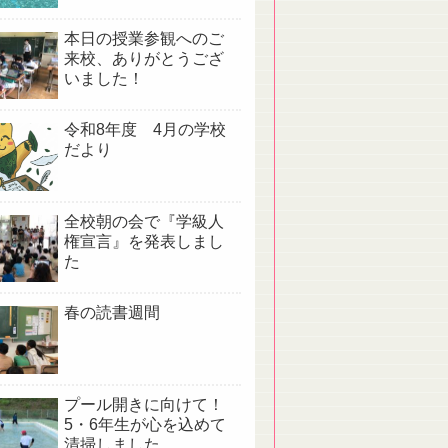
本日の授業参観へのご
来校、ありがとうござ
いました！
令和8年度 4月の学校
だより
全校朝の会で『学級人
権宣言』を発表しまし
た
春の読書週間
プール開きに向けて！
5・6年生が心を込めて
清掃しました