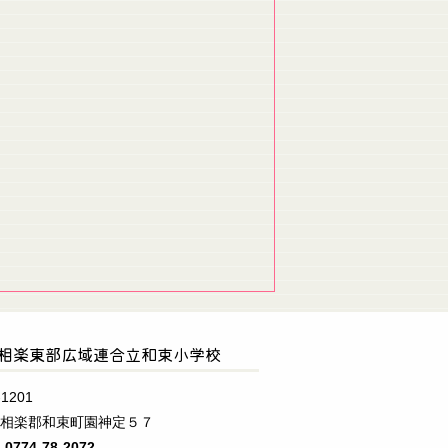
相楽東部広域連合立和束小学校
1201
府相楽郡和束町園神定５７
L
0774-78-2072